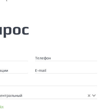
прос
Телефон
ации
E-mail
Центральный
йл