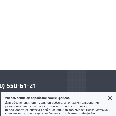
0) 550-61-21
к по России бесплатный)
Уведомление об обработке cookie-файлов
12 321-61-21
Для обеспечения оптимальной работы, анализа использования и
улучшения пользовательского опыта на веб-сайте могут
info@pmvent.ru
использоваться системы веб-аналитики (в том числе Яндекс.Метрика),
которые могут размещать на Вашем устройстве cookie-файлы.