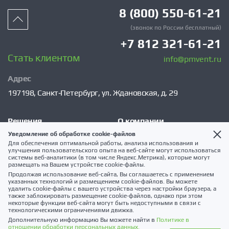
8 (800) 550-61-21
(звонок по России бесплатный)
+7 812 321-61-21
Стать клиентом
info@pmvent.ru
Адрес
197198,
Санкт‑Петербург,
ул. Ждановская, д. 29
Решения
О компании
Уведомление об обработке cookie-файлов
VSM
Сервис
Для обеспечения оптимальной работы, анализа использования и
улучшения пользовательского опыта на веб-сайте могут использоваться
Каталог
Клиентам
системы веб-аналитики (в том числе Яндекс.Метрика), которые могут
размещать на Вашем устройстве cookie-файлы.
Услуги
Публикации
Продолжая использование веб-сайта, Вы соглашаетесь с применением
указанных технологий и размещением cookie-файлов. Вы можете
Наши проекты
Контакты
удалить cookie-файлы с вашего устройства через настройки браузера, а
также заблокировать размещение cookie-файлов, однако при этом
Экспертиза проекта
Карта сайта
некоторые функции веб-сайта могут быть недоступными в связи с
технологическими ограничениями движка.
Дополнительную информацию Вы можете найти в
Политике в
отношении обработки персональных данных.