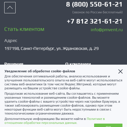
8 (800) 550-61-21
(звонок по России бесплатный)
+7 812 321-61-21
Стать клиентом
info@pmvent.ru
Адрес
197198,
Санкт‑Петербург,
ул. Ждановская, д. 29
Решения
О компании
Уведомление об обработке cookie-файлов
VSM
Сервис
Для обеспечения оптимальной работы, анализа использования и
улучшения пользовательского опыта на веб-сайте могут использоваться
Каталог
Клиентам
системы веб-аналитики (в том числе Яндекс.Метрика), которые могут
размещать на Вашем устройстве cookie-файлы.
Услуги
Публикации
Продолжая использование веб-сайта, Вы соглашаетесь с применением
указанных технологий и размещением cookie-файлов. Вы можете
Наши проекты
Контакты
удалить cookie-файлы с вашего устройства через настройки браузера, а
также заблокировать размещение cookie-файлов, однако при этом
Экспертиза проекта
Карта сайта
некоторые функции веб-сайта могут быть недоступными в связи с
технологическими ограничениями движка.
Дополнительную информацию Вы можете найти в
Политике в
отношении обработки персональных данных.
Использование материалов без согласия правообладателя запрещено