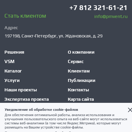
+7 812 321-61-21
Стать клиентом
info@pmvent.ru
Адрес
197198,
Санкт‑Петербург,
ул. Ждановская, д. 29
Решения
О компании
VSM
Сервис
Каталог
Клиентам
Услуги
Публикации
Наши проекты
Контакты
Экспертиза проекта
Карта сайта
Уведомление об обработке cookie-файлов
Для обеспечения оптимальной работы, анализа использования и
Использование материалов без согласия правообладателя запрещено
улучшения пользовательского опыта на веб-сайте могут использоваться
© PM Vent 2026
системы веб-аналитики (в том числе Яндекс.Метрика), которые могут
размещать на Вашем устройстве cookie-файлы.