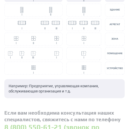
I
II
I
II
I
I
II
III
I
II
III
I
II
I
I
I
II
III
I
I
I
I
Например: Предприятие, управляющая компания,
обслуживающая организация и т д.
Если вам необходима консультация наших
специалистов, свяжитесь с нами по телефону
8 (800) 550-61-21 (звонок по