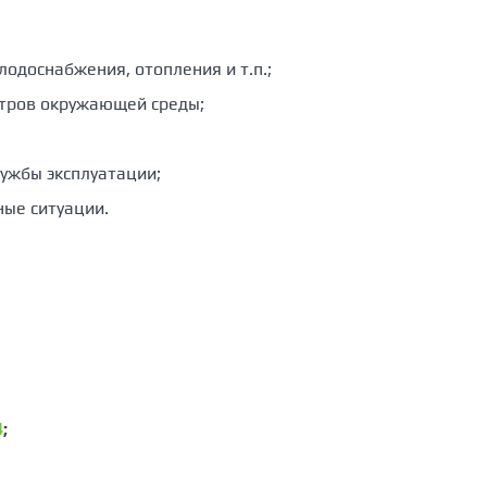
одоснабжения, отопления и т.п.;
етров окружающей среды;
ужбы эксплуатации;
ые ситуации.
4
;