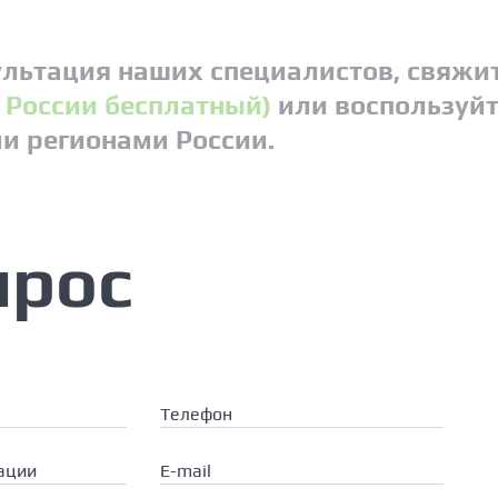
льтация наших специалистов, свяжит
о России бесплатный)
или воспользуйт
ми регионами России.
прос
Телефон
ации
E-mail