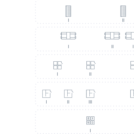
I
II
I
II
I
I
II
I
II
III
I