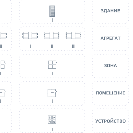
I
II
I
II
III
I
I
I
I
I