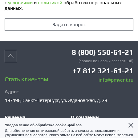
с
условиями
и
политикой
обработки персональных
данных.
Задать вопрос
8 (800) 550-61-21
(звонок по России бесплатный)
+7 812 321-61-21
Стать клиентом
info@pmvent.ru
Адрес
197198,
Санкт‑Петербург,
ул. Ждановская, д. 29
Решения
О компании
Уведомление об обработке cookie-файлов
VSM
Сервис
Для обеспечения оптимальной работы, анализа использования и
улучшения пользовательского опыта на веб-сайте могут использоваться
Каталог
Клиентам