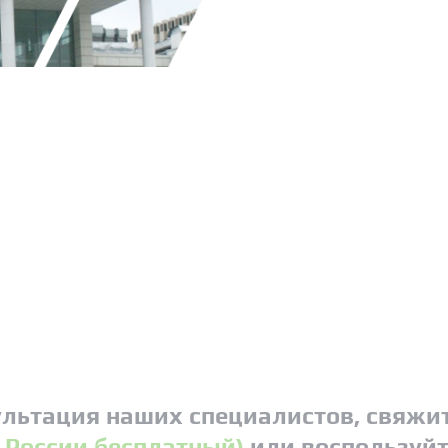
.
льтация наших специалистов, свяжит
о России бесплатный)
или воспользуйт