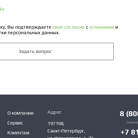
йл
ку, Вы подтверждаете
свое согласие
с
условиями
и
ки персональных данных.
Задать вопрос
Адрес
8 (80
О компании
Сервис
(звоно
197198,
Санкт‑Петербург,
+7 8
Клиентам