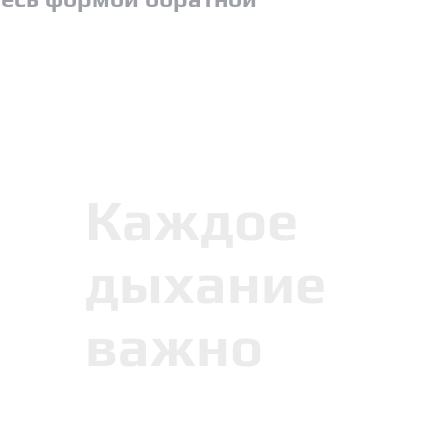
Каждое
дыхание
важно