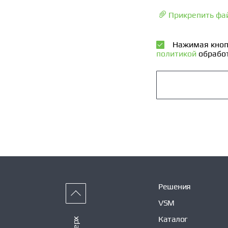
Прикрепить фа
Нажимая кноп
политикой
обработ
Решения
VSM
Каталог