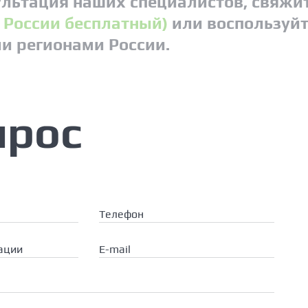
льтация наших специалистов, свяжит
о России бесплатный)
или воспользуйт
ми регионами России.
прос
Телефон
ации
E-mail