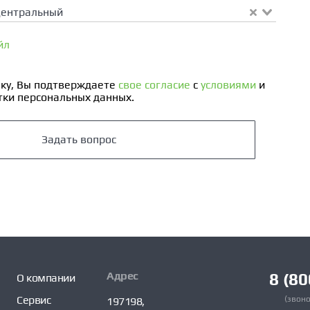
Центральный
йл
ку, Вы подтверждаете
свое согласие
с
условиями
и
ки персональных данных.
Задать вопрос
Адрес
8 (80
О компании
Сервис
(звоно
197198,