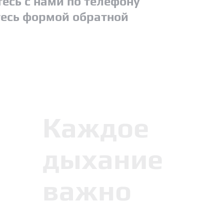
есь с нами по телефону
есь формой обратной
Каждое
дыхание
важно