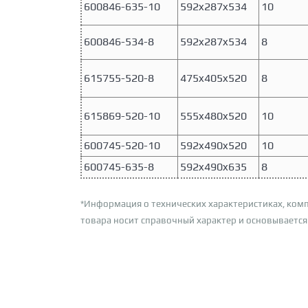
600846-635-10
592x287x534
10
600846-534-8
592x287x534
8
615755-520-8
475x405x520
8
615869-520-10
555x480x520
10
600745-520-10
592x490x520
10
600745-635-8
592x490x635
8
*Информация о технических характеристиках, комп
товара носит справочный характер и основывается