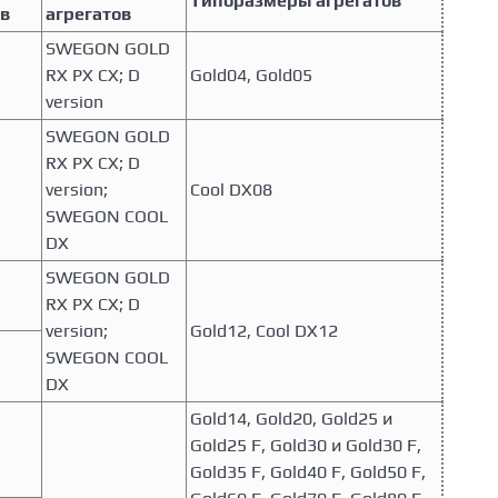
Типоразмеры агрегатов
в
агрегатов
SWEGON GOLD
RX PX CX; D
Gold04, Gold05
version
SWEGON GOLD
RX PX CX; D
version;
Cool DX08
SWEGON COOL
DX
SWEGON GOLD
RX PX CX; D
version;
Gold12, Cool DX12
SWEGON COOL
DX
Gold14, Gold20, Gold25 и
Gold25 F, Gold30 и Gold30 F,
Gold35 F, Gold40 F, Gold50 F,