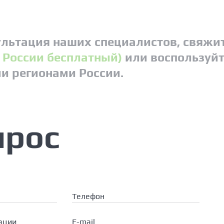
льтация наших специалистов, свяжит
о России бесплатный)
или воспользуйт
ми регионами России.
прос
Телефон
ации
E-mail