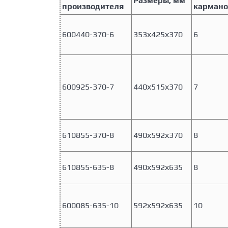
Размеры, мм
производителя
кармано
600440-370-6
353х425х370
6
600925-370-7
440х515х370
7
610855-370-8
490х592х370
8
610855-635-8
490х592х635
8
600085-635-10
592х592х635
10