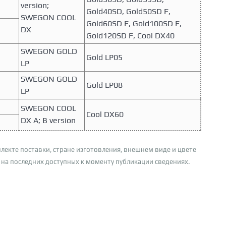
version;
Gold40SD, Gold50SD F,
SWEGON COOL
Gold60SD F, Gold100SD F,
DX
Gold120SD F, Cool DX40
SWEGON GOLD
Gold LP05
LP
SWEGON GOLD
Gold LP08
LP
SWEGON COOL
Cool DX60
DX A; B version
лекте поставки, стране изготовления, внешнем виде и цвете
 на последних доступных к моменту публикации сведениях.