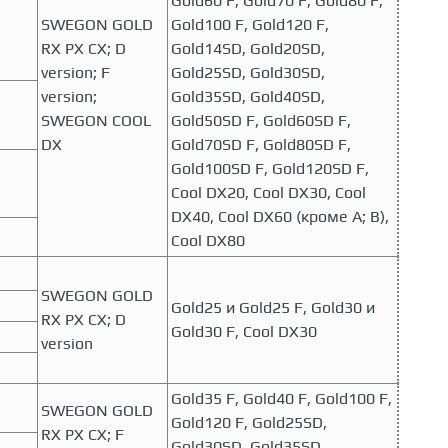
Gold60 F, Gold70 F, Gold80 F,
SWEGON GOLD
Gold100 F, Gold120 F,
RX PX CX; D
Gold14SD, Gold20SD,
version; F
Gold25SD, Gold30SD,
version;
Gold35SD, Gold40SD,
SWEGON COOL
Gold50SD F, Gold60SD F,
DX
Gold70SD F, Gold80SD F,
Gold100SD F, Gold120SD F,
Cool DX20, Cool DX30, Cool
DX40, Cool DX60 (кроме A; B),
Cool DX80
SWEGON GOLD
Gold25 и Gold25 F, Gold30 и
RX PX CX; D
Gold30 F, Cool DX30
version
Gold35 F, Gold40 F, Gold100 F,
SWEGON GOLD
Gold120 F, Gold25SD,
RX PX CX; F
Gold30SD, Gold35SD,