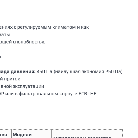
ениях с регулируемым климатом и как
наты
ующей спопобностью
л
ада давления:
450 Пa (наилучшая экономия 250 Пa)
й приток
вной эксплуатации
P или в фильтровальном корпусе FCB- HF
тво
Модели