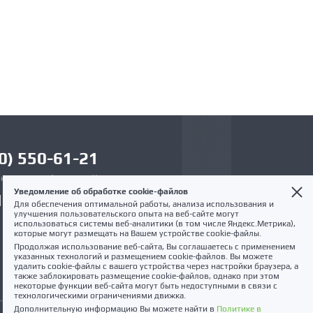
0) 550-61-21
к по России бесплатный)
Уведомление об обработке cookie-файлов
12 321-61-21
Для обеспечения оптимальной работы, анализа использования и
улучшения пользовательского опыта на веб-сайте могут
info@pmvent.ru
использоваться системы веб-аналитики (в том числе Яндекс.Метрика),
которые могут размещать на Вашем устройстве cookie-файлы.
Продолжая использование веб-сайта, Вы соглашаетесь с применением
указанных технологий и размещением cookie-файлов. Вы можете
удалить cookie-файлы с вашего устройства через настройки браузера, а
также заблокировать размещение cookie-файлов, однако при этом
некоторые функции веб-сайта могут быть недоступными в связи с
технологическими ограничениями движка.
Дополнительную информацию Вы можете найти в
Политике в