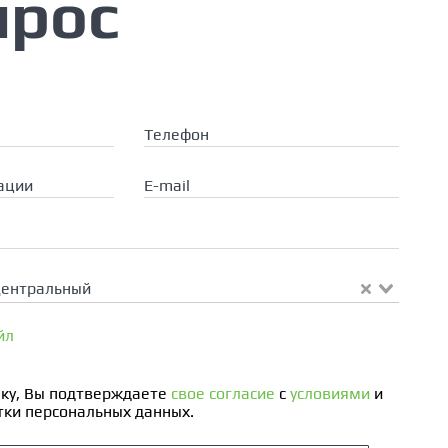
прос
Телефон
ации
E-mail
Центральный
йл
ку, Вы подтверждаете
свое согласие
с
условиями
и
ки персональных данных.